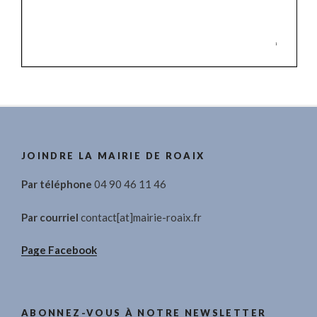
JOINDRE LA MAIRIE DE ROAIX
Par téléphone
04 90 46 11 46
Par courriel
contact[at]mairie-roaix.fr
Page Facebook
ABONNEZ-VOUS À NOTRE NEWSLETTER