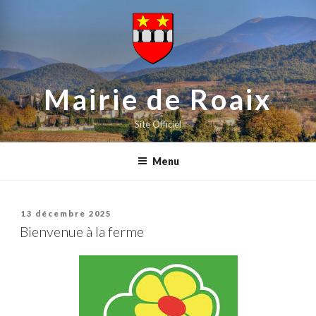
contenu
Aller
principal
au
contenu
principal
Mairie de Roaix
Site Officiel
Menu
Publié
13 décembre 2025
le
Bienvenue à la ferme