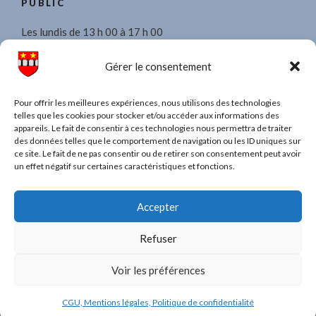
PUBLIC
Les lundis de 13 h 00 à 17 h 00
Les mercredis de 8 h 30 à 11 h 30 et de 13 h 00 à 17 h 00.
Gérer le consentement
Les vendredis de 13 h 00 à 17 h 00
Pour offrir les meilleures expériences, nous utilisons des technologies
telles que les cookies pour stocker et/ou accéder aux informations des
appareils. Le fait de consentir à ces technologies nous permettra de traiter
des données telles que le comportement de navigation ou les ID uniques sur
ce site. Le fait de ne pas consentir ou de retirer son consentement peut avoir
TAPEZ UN MOT POUR RECHERCHER DANS
un effet négatif sur certaines caractéristiques et fonctions.
TOUT LE SITE
Recherche
Recher
Accepter
pour
:
Refuser
Voir les préférences
CGU, Mentions légales, Politique de confidentialité
CGU, Mentions légales, Politique de confidentialité