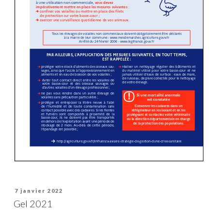
Publié
7 janvier 2022
le
Gel 2021