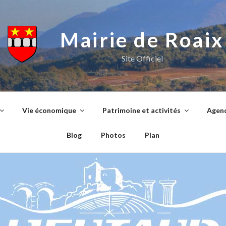
Mairie de Roaix
Site Officiel
Vie économique
Patrimoine et activités
Agend
Blog
Photos
Plan