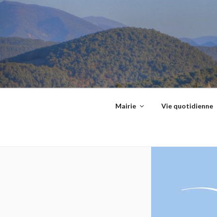
Aller
principal
au
contenu
principal
Mairie
Vie quotidienne