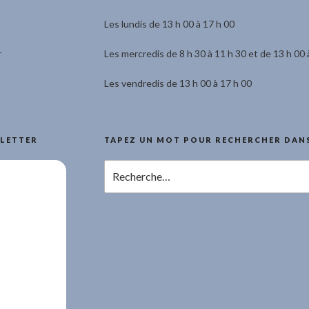
Les lundis de 13 h 00 à 17 h 00
r
Les mercredis de 8 h 30 à 11 h 30 et de 13 h 00 
Les vendredis de 13 h 00 à 17 h 00
LETTER
TAPEZ UN MOT POUR RECHERCHER DANS
Recherche
pour
: