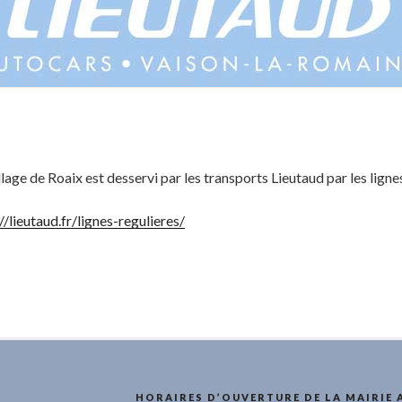
lage de Roaix est desservi par les transports Lieutaud par les ligne
//lieutaud.fr/lignes-regulieres/
HORAIRES D’OUVERTURE DE LA MAIRIE 