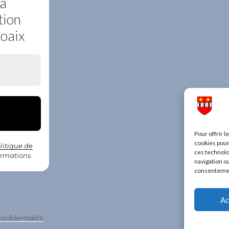
la
tion
Roaix
Pour offrir 
cookies pour
litique de
ces technolo
ormations.
navigation ou
consentement
Ac
onfidentialité