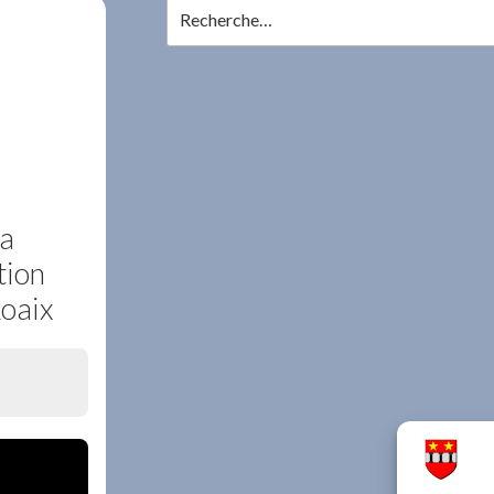
Recherche
pour
:
la
tion
Roaix