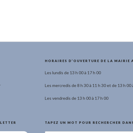
HORAIRES D’OUVERTURE DE LA MAIRIE 
Les lundis de 13 h 00 à 17 h 00
r
Les mercredis de 8 h 30 à 11 h 30 et de 13 h 00 
Les vendredis de 13 h 00 à 17 h 00
LETTER
TAPEZ UN MOT POUR RECHERCHER DANS