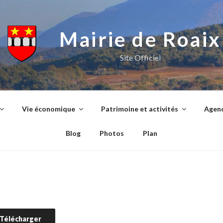
Mairie de Roaix
Site Officiel
Vie économique
Patrimoine et activités
Agend
Blog
Photos
Plan
Télécharger