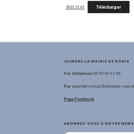
Télécharger
2025.21.01
JOINDRE LA MAIRIE DE ROAIX
Par téléphone
04 90 46 11 46
Par courriel
contact[at]mairie-roaix.f
Page Facebook
ABONNEZ-VOUS À NOTRE NEWS