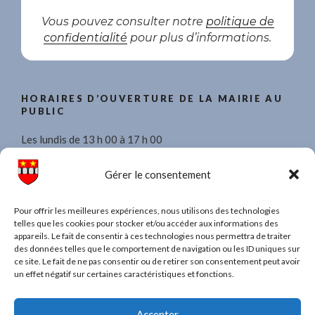
Vous pouvez consulter notre
politique de
confidentialité
pour plus d’informations.
HORAIRES D’OUVERTURE DE LA MAIRIE AU
PUBLIC
Les lundis de 13 h 00 à 17 h 00
Les mercredis de 8 h 30 à 11 h 30 et de 13 h 00 à 17 h 00.
Gérer le consentement
Les vendredis de 13 h 00 à 17 h 00
Pour offrir les meilleures expériences, nous utilisons des technologies
telles que les cookies pour stocker et/ou accéder aux informations des
appareils. Le fait de consentir à ces technologies nous permettra de traiter
des données telles que le comportement de navigation ou les ID uniques sur
ce site. Le fait de ne pas consentir ou de retirer son consentement peut avoir
TAPEZ UN MOT POUR RECHERCHER DANS
un effet négatif sur certaines caractéristiques et fonctions.
TOUT LE SITE
Recherche
Recher
Accepter