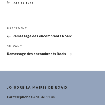
Catégories
Agriculture
Navigation
Article
PRÉCÉDENT
de
précédent
Ramassage des encombrants Roaix
l’article
Article
SUIVANT
suivant
Ramassage des encombrants Roaix
JOINDRE LA MAIRIE DE ROAIX
Par téléphone
04 90 46 11 46