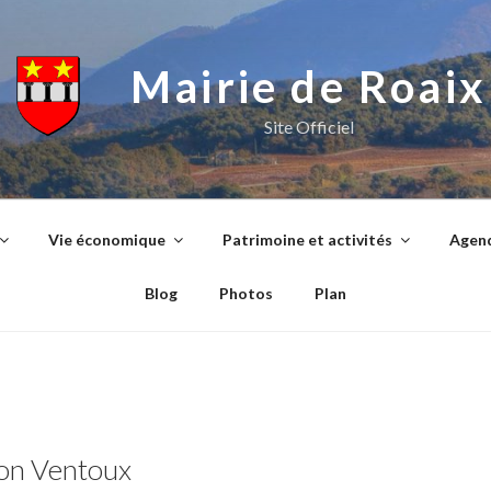
Mairie de Roaix
Site Officiel
Vie économique
Patrimoine et activités
Agend
Blog
Photos
Plan
son Ventoux