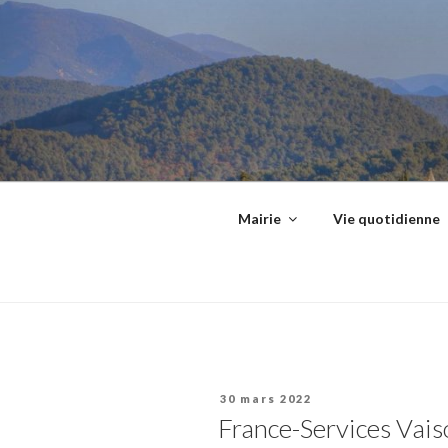
Aller
principal
au
contenu
principal
Mairie
Vie quotidienne
Publié
30 mars 2022
le
France-Services Vai