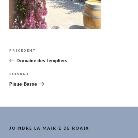
Navigation
Article
PRÉCÉDENT
de
précédent
Domaine des templiers
l’article
Article
SUIVANT
suivant
Pique-Basse
JOINDRE LA MAIRIE DE ROAIX