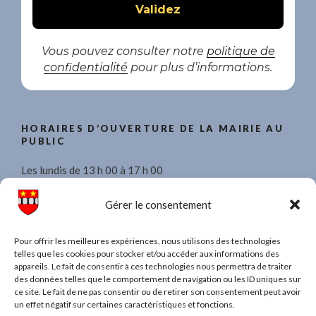
Vous pouvez consulter notre
politique de
confidentialité
pour plus d’informations.
HORAIRES D’OUVERTURE DE LA MAIRIE AU
PUBLIC
Les lundis de 13 h 00 à 17 h 00
Les mercredis de 8 h 30 à 11 h 30 et de 13 h 00 à 17 h 00.
Gérer le consentement
Les vendredis de 13 h 00 à 17 h 00
Pour offrir les meilleures expériences, nous utilisons des technologies
telles que les cookies pour stocker et/ou accéder aux informations des
appareils. Le fait de consentir à ces technologies nous permettra de traiter
des données telles que le comportement de navigation ou les ID uniques sur
ce site. Le fait de ne pas consentir ou de retirer son consentement peut avoir
TAPEZ UN MOT POUR RECHERCHER DANS
un effet négatif sur certaines caractéristiques et fonctions.
TOUT LE SITE