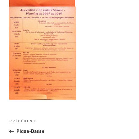
Navigation
Article
PRÉCÉDENT
de
précédent
Pique-Basse
l’article