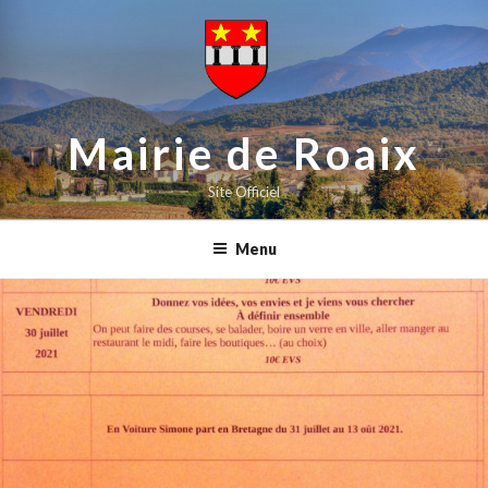
contenu
Aller
principal
au
contenu
principal
Mairie de Roaix
Site Officiel
Menu