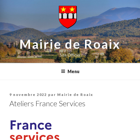
contenu
Aller
principal
au
contenu
principal
Mairie de Roaix
Site Officiel
Menu
Publié
9 novembre 2022
par
Mairie de Roaix
le
Ateliers France Services