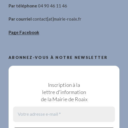
Par téléphone
04 90 46 11 46
Par courriel
contact[at]mairie-roaix.fr
Page Facebook
ABONNEZ-VOUS À NOTRE NEWSLETTER
Inscription à la
lettre d'information
de la Mairie de Roaix