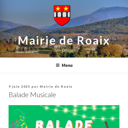
contenu
Aller
principal
au
contenu
principal
Mairie de Roaix
Site Officiel
Menu
Publié
9 juin 2025
par
Mairie de Roaix
le
Balade Musicale