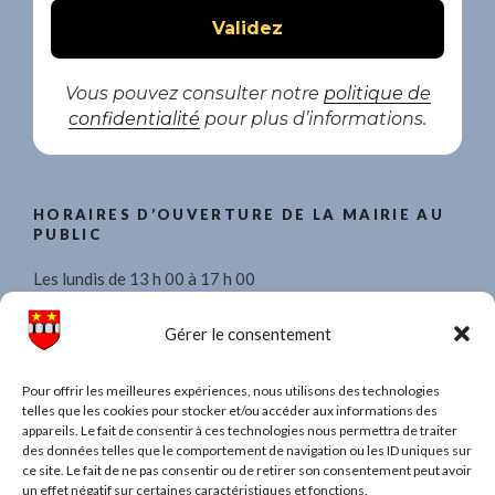
Vous pouvez consulter notre
politique de
confidentialité
pour plus d’informations.
HORAIRES D’OUVERTURE DE LA MAIRIE AU
PUBLIC
Les lundis de 13 h 00 à 17 h 00
Les mercredis de 8 h 30 à 11 h 30 et de 13 h 00 à 17 h 00.
Gérer le consentement
Les vendredis de 13 h 00 à 17 h 00
Pour offrir les meilleures expériences, nous utilisons des technologies
telles que les cookies pour stocker et/ou accéder aux informations des
appareils. Le fait de consentir à ces technologies nous permettra de traiter
des données telles que le comportement de navigation ou les ID uniques sur
ce site. Le fait de ne pas consentir ou de retirer son consentement peut avoir
TAPEZ UN MOT POUR RECHERCHER DANS
un effet négatif sur certaines caractéristiques et fonctions.