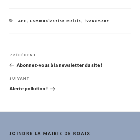
Catégories
APE
,
Communication Mairie
,
Événement
Navigation
Article
PRÉCÉDENT
de
précédent
Abonnez-vous à la newsletter du site !
l’article
Article
SUIVANT
suivant
Alerte pollution !
JOINDRE LA MAIRIE DE ROAIX