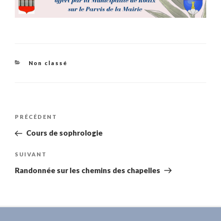
Catégories
Non classé
Navigation
Article
PRÉCÉDENT
de
précédent
Cours de sophrologie
l’article
Article
SUIVANT
suivant
Randonnée sur les chemins des chapelles