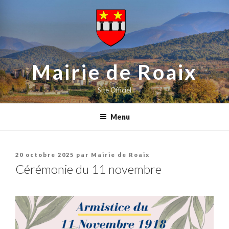
contenu
Aller
principal
au
contenu
principal
Mairie de Roaix
Site Officiel
Menu
Publié
20 octobre 2025
par
Mairie de Roaix
le
Cérémonie du 11 novembre