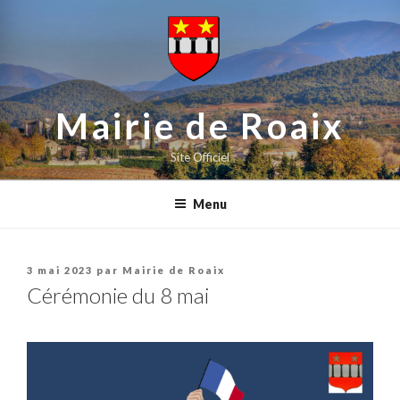
contenu
Aller
principal
au
contenu
principal
Mairie de Roaix
Site Officiel
Menu
Publié
3 mai 2023
par
Mairie de Roaix
le
Cérémonie du 8 mai