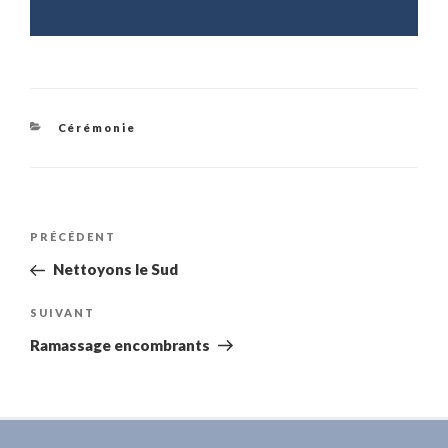
Catégories
Cérémonie
Navigation
Article
PRÉCÉDENT
de
précédent
Nettoyons le Sud
l’article
Article
SUIVANT
suivant
Ramassage encombrants