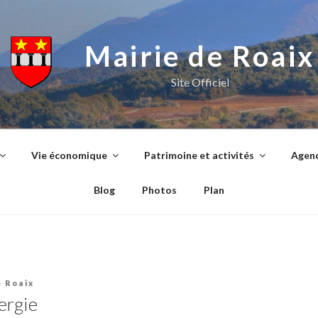
Mairie de Roaix
Site Officiel
Vie économique
Patrimoine et activités
Agend
Blog
Photos
Plan
e Roaix
ergie