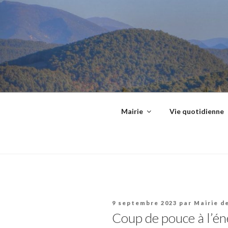
Aller
principal
au
contenu
principal
Mairie
Vie quotidienne
Publié
9 septembre 2023
par
Mairie d
le
Coup de pouce à l’én