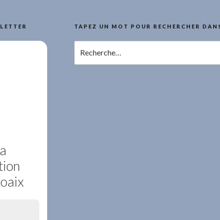
LETTER
TAPEZ UN MOT POUR RECHERCHER DANS
Recherche
pour
:
la
tion
Roaix