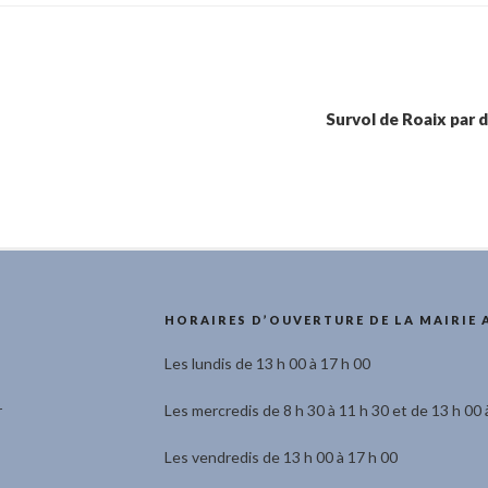
Survol de Roaix par 
HORAIRES D’OUVERTURE DE LA MAIRIE 
Les lundis de 13 h 00 à 17 h 00
r
Les mercredis de 8 h 30 à 11 h 30 et de 13 h 00 
Les vendredis de 13 h 00 à 17 h 00