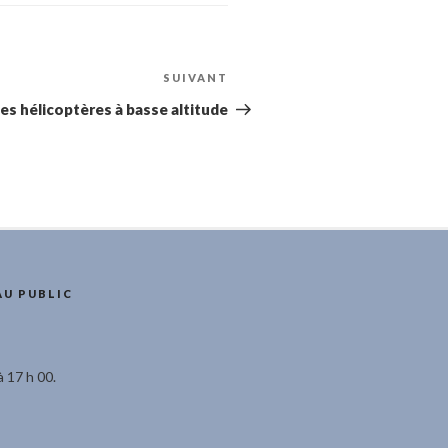
SUIVANT
Article
suivant
des hélicoptères à basse altitude
AU PUBLIC
à 17 h 00.