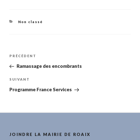
Catégories
Non classé
Navigation
Article
PRÉCÉDENT
de
précédent
Ramassage des encombrants
l’article
Article
SUIVANT
suivant
Programme France Services
JOINDRE LA MAIRIE DE ROAIX