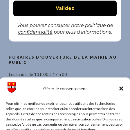
Vous pouvez consulter notre
politique de
confidentialité
pour plus d’informations.
HORAIRES D’OUVERTURE DE LA MAIRIE AU
PUBLIC
Les lundis de 13 h 00 à 17 h 00
Les mercredis de 8 h 30 à 11 h 30 et de 13 h 00 à 17 h 00.
Gérer le consentement
Les vendredis de 13 h 00 à 17 h 00
Pour offrir les meilleures expériences, nous utilisons des technologies
telles que les cookies pour stocker et/ou accéder aux informations des
appareils. Le fait de consentir à ces technologies nous permettra de traiter
des données telles que le comportement de navigation ou les ID uniques sur
ce site. Le fait de ne pas consentir ou de retirer son consentement peut avoir
TAPEZ UN MOT POUR RECHERCHER DANS
un effet négatif sur certaines caractéristiques et fonctions.