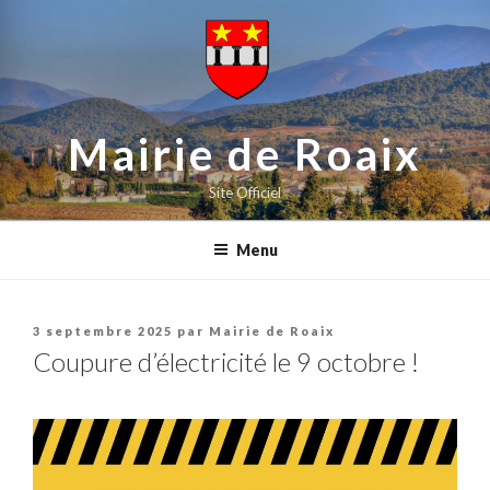
contenu
Aller
principal
au
contenu
principal
Mairie de Roaix
Site Officiel
Menu
Publié
3 septembre 2025
par
Mairie de Roaix
le
Coupure d’électricité le 9 octobre !