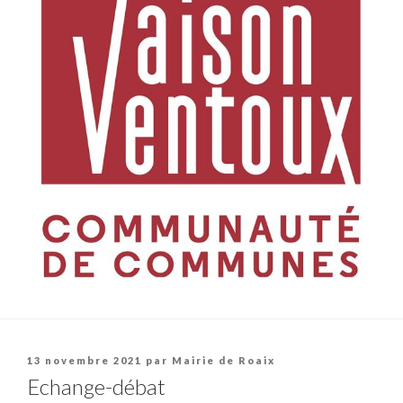
Publié
13 novembre 2021
par
Mairie de Roaix
le
Echange-débat