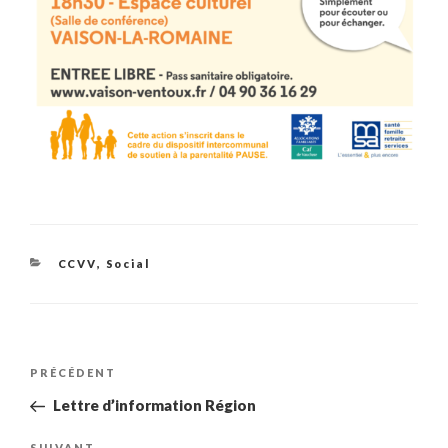
Catégories
CCVV
,
Social
Navigation
Article
PRÉCÉDENT
de
précédent
Lettre d’information Région
l’article
SUIVANT