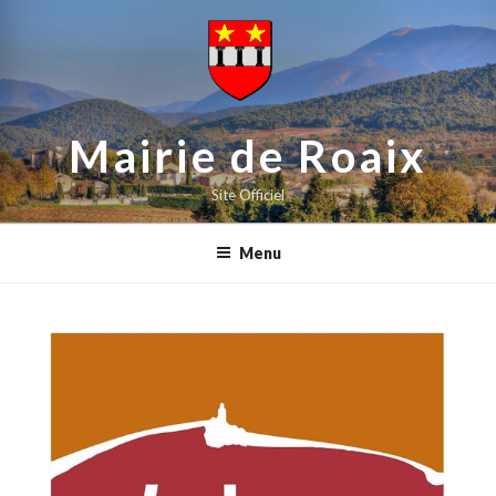
contenu
Aller
principal
au
contenu
principal
Mairie de Roaix
Site Officiel
Menu