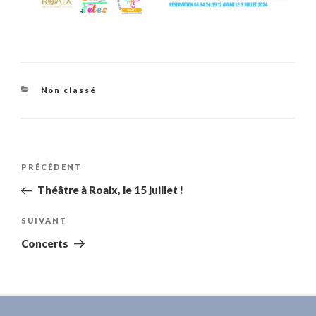
Catégories
Non classé
Navigation
Article
PRÉCÉDENT
de
précédent
Théâtre à Roaix, le 15 juillet !
l’article
Article
SUIVANT
suivant
Concerts