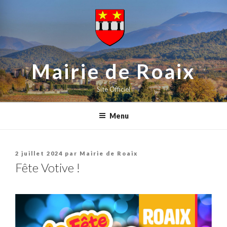
contenu
Aller
principal
au
contenu
principal
Mairie de Roaix
Site Officiel
Menu
Publié
2 juillet 2024
par
Mairie de Roaix
le
Fête Votive !