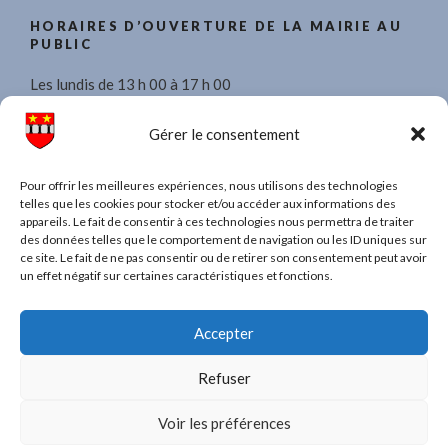
HORAIRES D’OUVERTURE DE LA MAIRIE AU
PUBLIC
Les lundis de 13 h 00 à 17 h 00
Les mercredis de 8 h 30 à 11 h 30 et de 13 h 00 à 17 h 00.
Gérer le consentement
Les vendredis de 13 h 00 à 17 h 00
Pour offrir les meilleures expériences, nous utilisons des technologies
telles que les cookies pour stocker et/ou accéder aux informations des
appareils. Le fait de consentir à ces technologies nous permettra de traiter
des données telles que le comportement de navigation ou les ID uniques sur
ce site. Le fait de ne pas consentir ou de retirer son consentement peut avoir
TAPEZ UN MOT POUR RECHERCHER DANS
un effet négatif sur certaines caractéristiques et fonctions.
TOUT LE SITE
Recherche
Recher
Accepter
pour
:
Refuser
Voir les préférences
CGU, Mentions légales, Politique de confidentialité