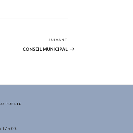
SUIVANT
Article
suivant
CONSEIL MUNICIPAL
AU PUBLIC
à 17 h 00.