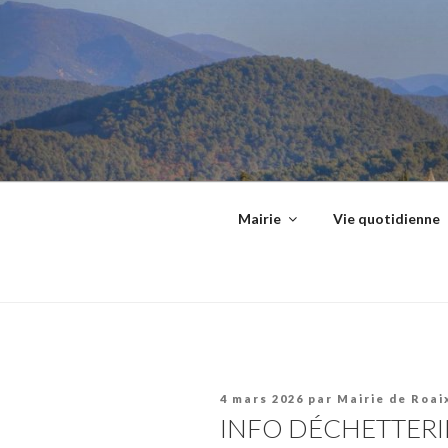
Aller
principal
au
contenu
principal
Mairie
Vie quotidienne
Publié
4 mars 2026
par
Mairie de Roai
le
INFO DÉCHETTERI