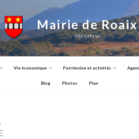
Mairie de Roaix
Site Officiel
Vie économique
Patrimoine et activités
Agend
Blog
Photos
Plan
x
E