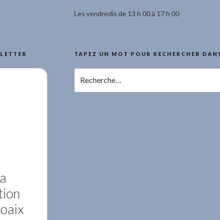
Les vendredis de 13 h 00 à 17 h 00
LETTER
TAPEZ UN MOT POUR RECHERCHER DANS
Recherche
pour
:
la
tion
Roaix