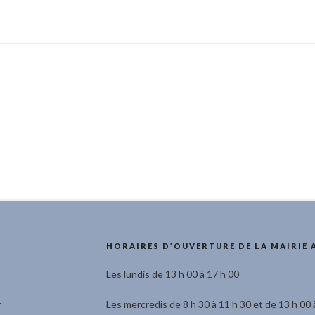
HORAIRES D’OUVERTURE DE LA MAIRIE 
Les lundis de 13 h 00 à 17 h 00
r
Les mercredis de 8 h 30 à 11 h 30 et de 13 h 00 