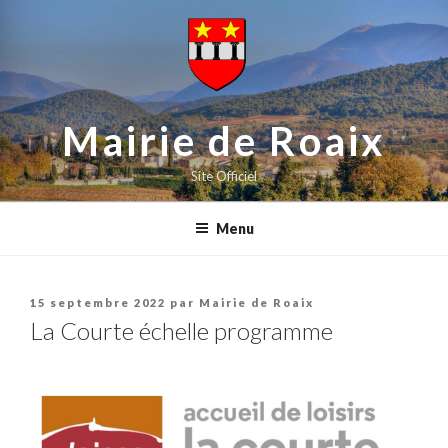
contenu
Aller
principal
au
contenu
principal
Mairie de Roaix
Site Officiel
Menu
Publié
15 septembre 2022
par
Mairie de Roaix
le
La Courte échelle programme