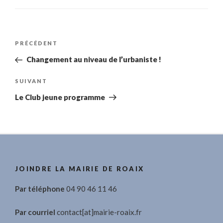
Navigation
Article
PRÉCÉDENT
de
précédent
Changement au niveau de l’urbaniste !
l’article
Article
SUIVANT
suivant
Le Club jeune programme
JOINDRE LA MAIRIE DE ROAIX
Par téléphone
04 90 46 11 46
Par courriel
contact[at]mairie-roaix.fr