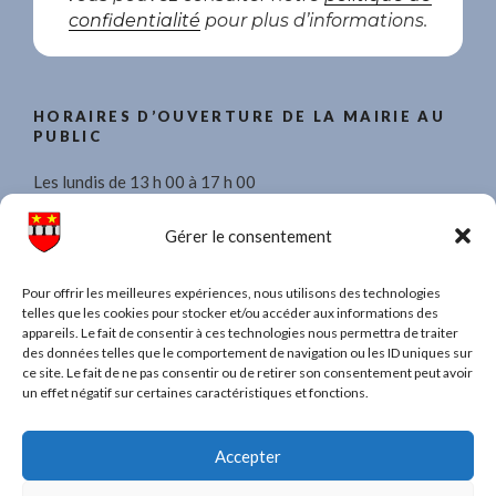
confidentialité
pour plus d’informations.
HORAIRES D’OUVERTURE DE LA MAIRIE AU
PUBLIC
Les lundis de 13 h 00 à 17 h 00
Les mercredis de 8 h 30 à 11 h 30 et de 13 h 00 à 17 h 00.
Gérer le consentement
Les vendredis de 13 h 00 à 17 h 00
Pour offrir les meilleures expériences, nous utilisons des technologies
telles que les cookies pour stocker et/ou accéder aux informations des
appareils. Le fait de consentir à ces technologies nous permettra de traiter
des données telles que le comportement de navigation ou les ID uniques sur
ce site. Le fait de ne pas consentir ou de retirer son consentement peut avoir
TAPEZ UN MOT POUR RECHERCHER DANS
un effet négatif sur certaines caractéristiques et fonctions.
TOUT LE SITE
Recherche
Recher
Accepter
pour