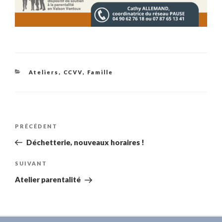
Catégories
Ateliers
,
CCVV
,
Famille
Navigation
Article
PRÉCÉDENT
de
précédent
Déchetterie, nouveaux horaires !
l’article
Article
SUIVANT
suivant
Atelier parentalité