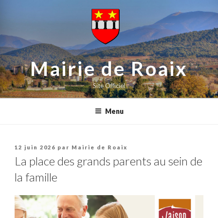
contenu
Aller
principal
au
contenu
principal
Mairie de Roaix
Site Officiel
Menu
Publié
12 juin 2026
par
Mairie de Roaix
le
La place des grands parents au sein de
la famille