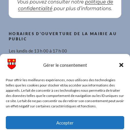
Vous pouvez consulter notre
politique de
confidentialité
pour plus d’informations.
HORAIRES D’OUVERTURE DE LA MAIRIE AU
PUBLIC
Les lundis de 13 h 00 à 17 h 00
Les mercredis de 8 h 30 à 11 h 30 et de 13 h 00 à 17 h 00.
Gérer le consentement
Les vendredis de 13 h 00 à 17 h 00
Pour offrir les meilleures expériences, nous utilisons des technologies
telles que les cookies pour stocker et/ou accéder aux informations des
appareils. Le fait de consentir à ces technologies nous permettra de traiter
des données telles que le comportement de navigation ou les ID uniques sur
ce site. Le fait de ne pas consentir ou de retirer son consentement peut avoir
TAPEZ UN MOT POUR RECHERCHER DANS
un effet négatif sur certaines caractéristiques et fonctions.
TOUT LE SITE
Recherche
Recher
Accepter
pour