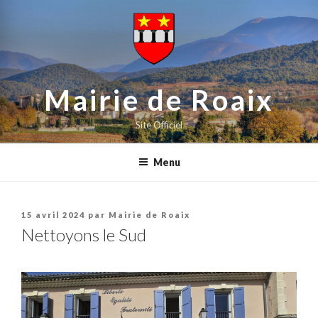
contenu
Aller
principal
au
contenu
principal
Mairie de Roaix
Site Officiel
Menu
Publié
15 avril 2024
par
Mairie de Roaix
le
Nettoyons le Sud