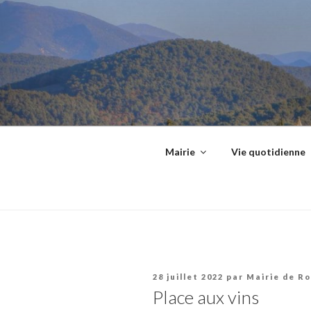
Aller
principal
au
contenu
principal
Mairie
Vie quotidienne
Publié
28 juillet 2022
par
Mairie de Ro
le
Place aux vins