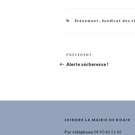
Catégories
Événement
,
Syndicat des v
Navigation
Article
PRÉCÉDENT
de
précédent
Alerte sécheresse !
l’article
JOINDRE LA MAIRIE DE ROAIX
Par téléphone
04 90 46 11 46