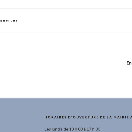
ignerons
En
HORAIRES D’OUVERTURE DE LA MAIRIE 
Les lundis de 13 h 00 à 17 h 00