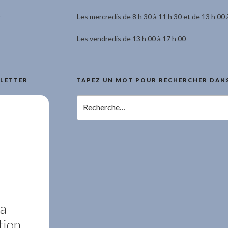
r
Les mercredis de 8 h 30 à 11 h 30 et de 13 h 00 
Les vendredis de 13 h 00 à 17 h 00
LETTER
TAPEZ UN MOT POUR RECHERCHER DANS
Recherche
pour
:
la
tion