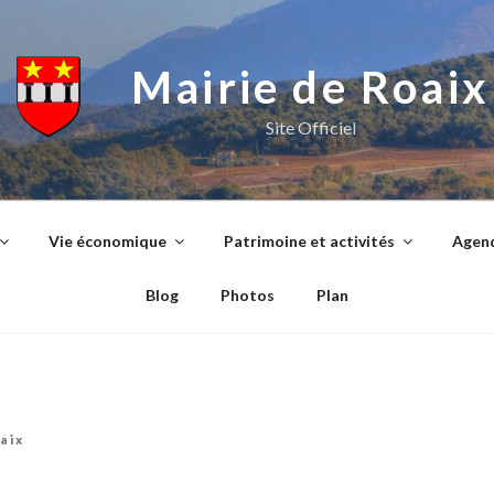
Mairie de Roaix
Site Officiel
Vie économique
Patrimoine et activités
Agend
Blog
Photos
Plan
aix