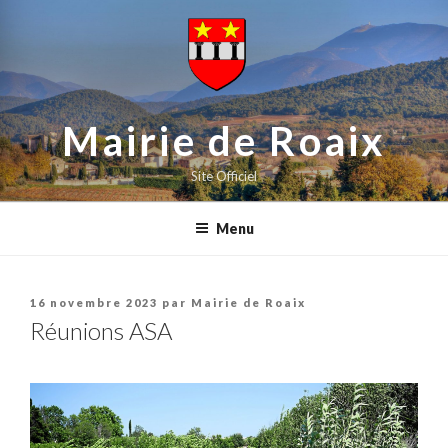
contenu
Aller
principal
au
contenu
principal
Mairie de Roaix
Site Officiel
Menu
Publié
16 novembre 2023
par
Mairie de Roaix
le
Réunions ASA