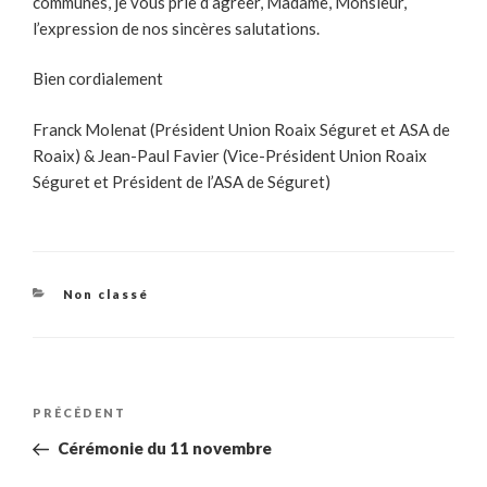
communes, je vous prie d’agréer, Madame, Monsieur,
l’expression de nos sincères salutations.
Bien cordialement
Franck Molenat (Président Union Roaix Séguret et ASA de
Roaix) & Jean-Paul Favier (Vice-Président Union Roaix
Séguret et Président de l’ASA de Séguret)
Catégories
Non classé
Navigation
Article
PRÉCÉDENT
de
précédent
Cérémonie du 11 novembre
l’article