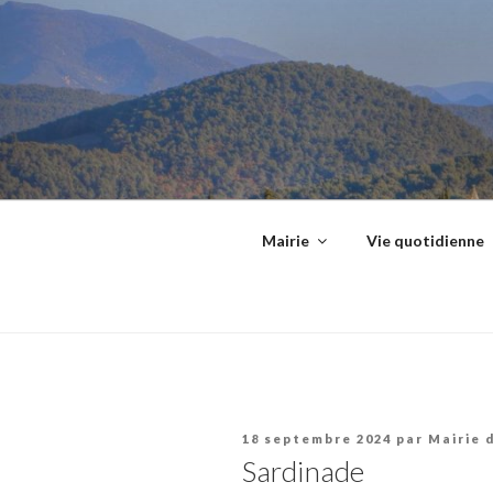
Aller
principal
au
contenu
principal
Mairie
Vie quotidienne
Publié
18 septembre 2024
par
Mairie 
le
Sardinade