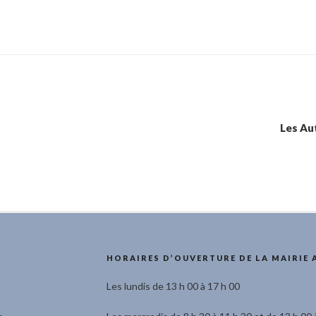
Les Aut
HORAIRES D’OUVERTURE DE LA MAIRIE 
Les lundis de 13 h 00 à 17 h 00