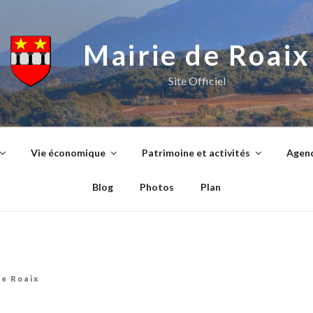
Mairie de Roaix
Site Officiel
Vie économique
Patrimoine et activités
Agend
Blog
Photos
Plan
de Roaix