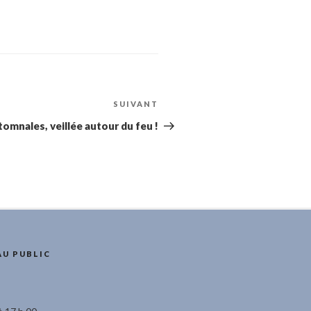
SUIVANT
Article
suivant
omnales, veillée autour du feu !
AU PUBLIC