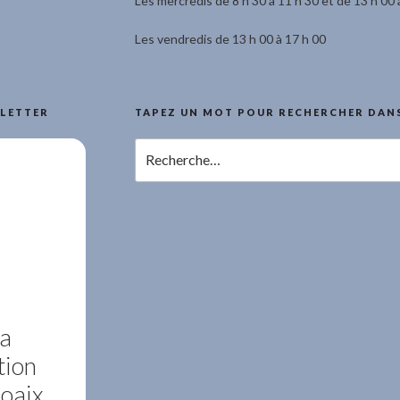
r
Les mercredis de 8 h 30 à 11 h 30 et de 13 h 00 
Les vendredis de 13 h 00 à 17 h 00
LETTER
TAPEZ UN MOT POUR RECHERCHER DANS
Recherche
pour
:
la
tion
Roaix