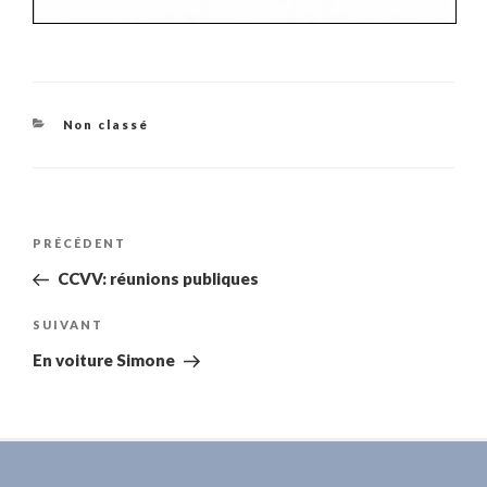
Catégories
Non classé
Navigation
Article
PRÉCÉDENT
de
précédent
CCVV: réunions publiques
l’article
Article
SUIVANT
suivant
En voiture Simone