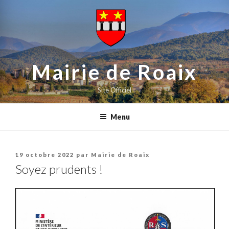
contenu
Aller
principal
au
contenu
principal
Mairie de Roaix
Site Officiel
Menu
Publié
19 octobre 2022
par
Mairie de Roaix
le
Soyez prudents !