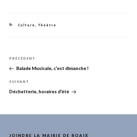
Catégories
Culture
,
Théâtre
Navigation
Article
PRÉCÉDENT
de
précédent
Balade Musicale, c’est dimanche !
l’article
Article
SUIVANT
suivant
Déchetterie, horaires d’été
JOINDRE LA MAIRIE DE ROAIX