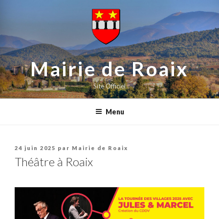
contenu
Aller
principal
au
contenu
principal
Mairie de Roaix
Site Officiel
Menu
Publié
24 juin 2025
par
Mairie de Roaix
le
Théâtre à Roaix