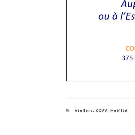
Catégories
Ateliers
,
CCVV
,
Mobilté