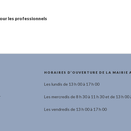
pour les professionnels
HORAIRES D’OUVERTURE DE LA MAIRIE 
Les lundis de 13 h 00 à 17 h 00
r
Les mercredis de 8 h 30 à 11 h 30 et de 13 h 00 
Les vendredis de 13 h 00 à 17 h 00