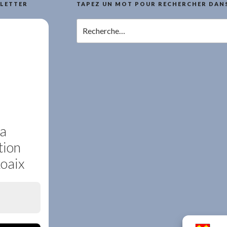
LETTER
TAPEZ UN MOT POUR RECHERCHER DANS
Recherche
pour
:
la
tion
Roaix