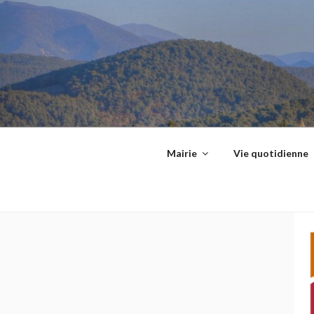
Aller
principal
au
contenu
principal
Mairie
Vie quotidienne