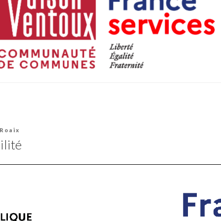
 Roaix
ilité