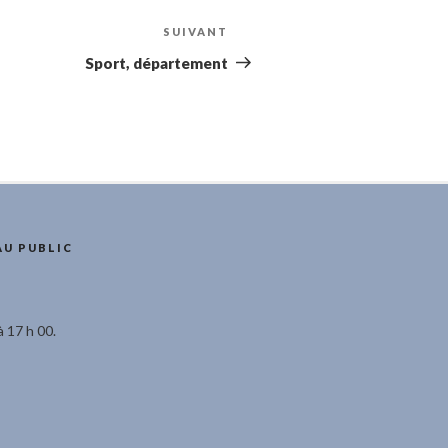
SUIVANT
Article
suivant
Sport, département
AU PUBLIC
à 17 h 00.