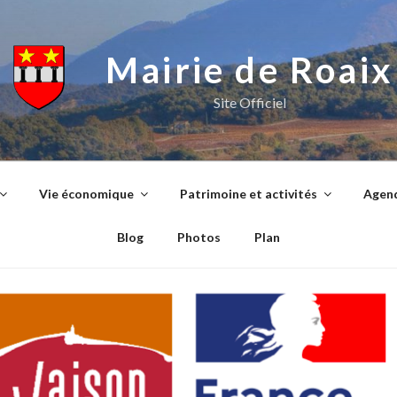
Mairie de Roaix
Site Officiel
Vie économique
Patrimoine et activités
Agend
Blog
Photos
Plan