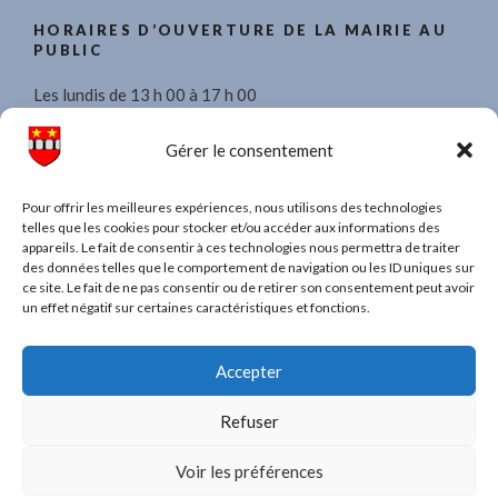
HORAIRES D’OUVERTURE DE LA MAIRIE AU
PUBLIC
Les lundis de 13 h 00 à 17 h 00
Les mercredis de 8 h 30 à 11 h 30 et de 13 h 00 à 17 h 00.
Gérer le consentement
Les vendredis de 13 h 00 à 17 h 00
Pour offrir les meilleures expériences, nous utilisons des technologies
telles que les cookies pour stocker et/ou accéder aux informations des
appareils. Le fait de consentir à ces technologies nous permettra de traiter
des données telles que le comportement de navigation ou les ID uniques sur
ce site. Le fait de ne pas consentir ou de retirer son consentement peut avoir
TAPEZ UN MOT POUR RECHERCHER DANS
un effet négatif sur certaines caractéristiques et fonctions.
TOUT LE SITE
Recherche
Recher
Accepter
pour
:
Refuser
Voir les préférences
CGU, Mentions légales, Politique de confidentialité