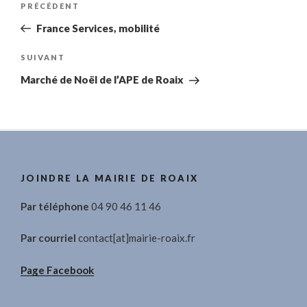
Article
PRÉCÉDENT
de
précédent
France Services, mobilité
l’article
Article
SUIVANT
suivant
Marché de Noël de l’APE de Roaix
JOINDRE LA MAIRIE DE ROAIX
Par téléphone
04 90 46 11 46
Par courriel
contact[at]mairie-roaix.fr
Page Facebook