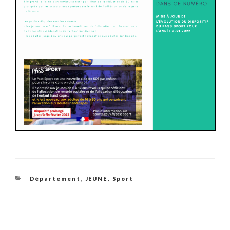
Catégories
Département
,
JEUNE
,
Sport
Navigation